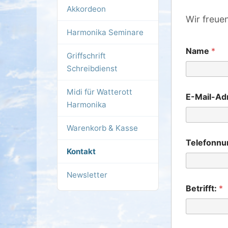
Akkordeon
Wir freuen
Harmonika Seminare
*
Name
*
B
Griffschrift
e
Schreibdienst
t
r
i
Midi für Watterott
E-Mail-Ad
f
Harmonika
f
t
Warenkorb & Kasse
:
N
Telefonn
a
Kontakt
c
h
Newsletter
r
i
Betrifft:
*
c
h
t