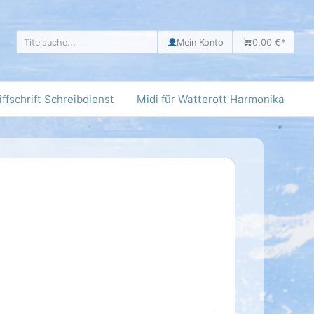
Mein Konto
0,00 €
*
iffschrift Schreibdienst
Midi für Watterott Harmonika