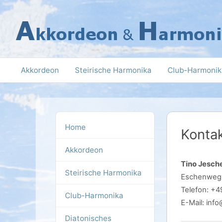
Zum
Inhalt
springen
Akkordeon
Steirische Harmonika
Club-Harmonik
Home
Konta
Akkordeon
Tino Jesch
Steirische Harmonika
Eschenweg 
Telefon: +4
Club-Harmonika
E-Mail: in
Diatonisches