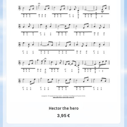
Hector the hero
3,95
€