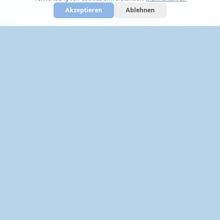
Akzeptieren
Ablehnen
Zahlungsarten
Service Hotline: +49 (0)5322 9032072
Shop
Zahlung & Versand