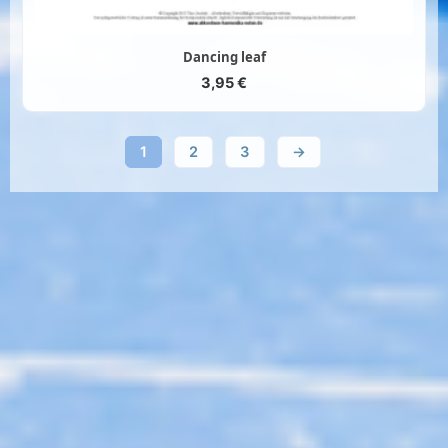
Dancing leaf
3,95
€
1
2
3
→