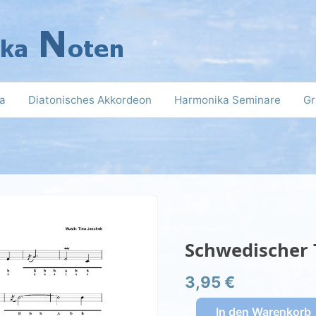
a
Diatonisches Akkordeon
Harmonika Seminare
Gr
Schwedischer
Tanz
Menge
Schwedischer 
3,95
€
In den Warenkorb