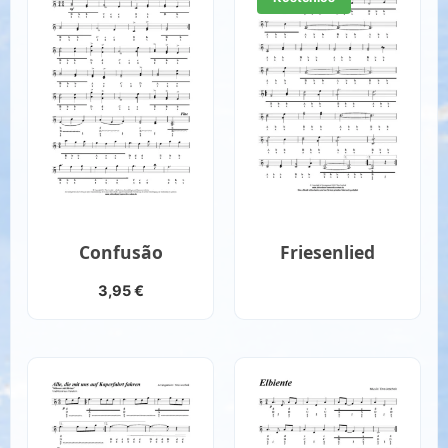
Confusão
Friesenlied
3,95
€